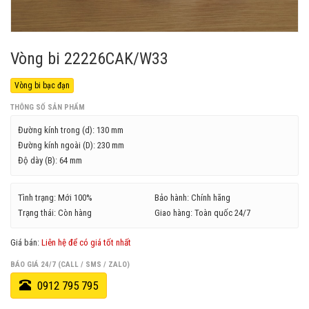
Vòng bi 22226CAK/W33
Vòng bi bạc đạn
THÔNG SỐ SẢN PHẨM
Đường kính trong (d):
130 mm
Đường kính ngoài (D):
230 mm
Độ dày (B):
64 mm
Tình trạng: Mới 100%
Bảo hành: Chính hãng
Trạng thái: Còn hàng
Giao hàng: Toàn quốc 24/7
Giá bán:
Liên hệ để có giá tốt nhất
BÁO GIÁ 24/7 (CALL / SMS / ZALO)
0912 795 795