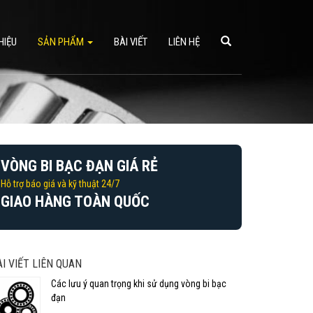
HIỆU
SẢN PHẨM
BÀI VIẾT
LIÊN HỆ
VÒNG BI BẠC ĐẠN GIÁ RẺ
Hỗ trợ báo giá và kỹ thuật 24/7
GIAO HÀNG TOÀN QUỐC
ÀI VIẾT LIÊN QUAN
Các lưu ý quan trọng khi sử dụng vòng bi bạc
đạn