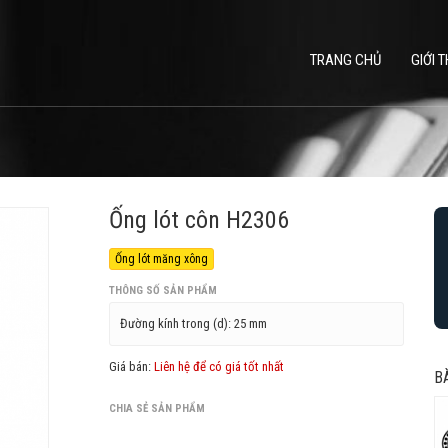
TRANG CHỦ
GIỚI T
Ống lót côn H2306
Ống lót măng xông
THÔNG SỐ SẢN PHẨM
Đường kính trong (d):
25 mm
Giá bán:
Liên hệ để có giá tốt nhất
B
CHIA SẺ SẢN PHẨM